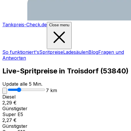
Tankpreis-Check.de
Close menu
So funktioniert's
Spritpreise
Ladesäulen
Blog
Fragen und
Antworten
Live-Spritpreise in
Troisdorf
(
53840
)
Update alle 5 Min.
7
km
Diesel
2,29
€
Günstigster
Super E5
2,27
€
Günstigster