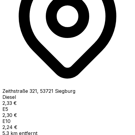
Zeithstraße
321
,
53721
Siegburg
Diesel
2,33
€
E5
2,30
€
E10
2,24
€
5.3
km
entfernt