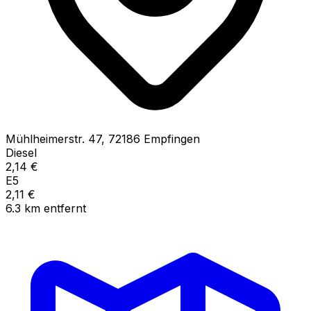
Mühlheimerstr.
47
,
72186
Empfingen
Diesel
2,14
€
E5
2,11
€
6.3
km
entfernt