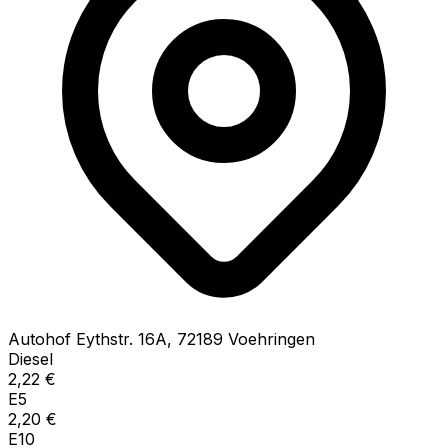
Autohof Eythstr.
16A
,
72189
Voehringen
Diesel
2,22
€
E5
2,20
€
E10