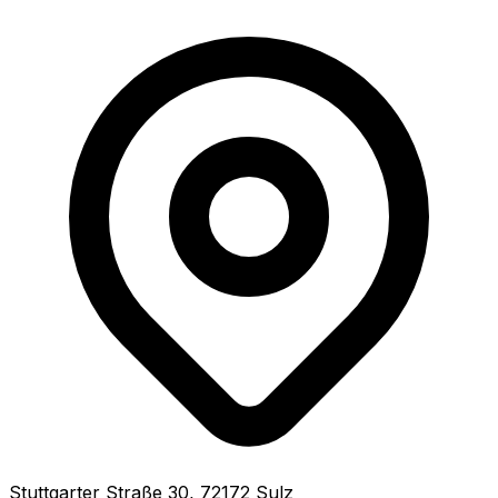
Stuttgarter Straße
30
,
72172
Sulz