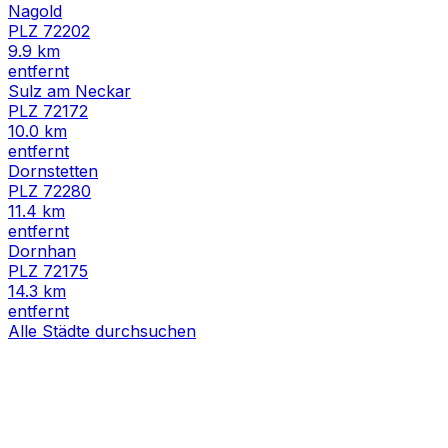
Nagold
PLZ
72202
9.9
km
entfernt
Sulz am Neckar
PLZ
72172
10.0
km
entfernt
Dornstetten
PLZ
72280
11.4
km
entfernt
Dornhan
PLZ
72175
14.3
km
entfernt
Alle Städte durchsuchen