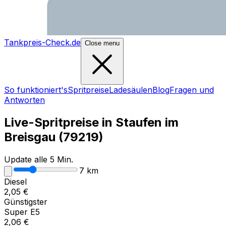
Tankpreis-Check.de
Close menu
So funktioniert's
Spritpreise
Ladesäulen
Blog
Fragen und
Antworten
Live-Spritpreise in
Staufen im
Breisgau
(
79219
)
Update alle 5 Min.
7
km
Diesel
2,05
€
Günstigster
Super E5
2,06
€