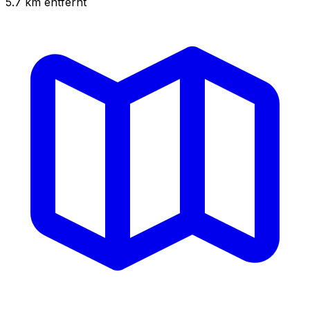
5.7
km
entfernt