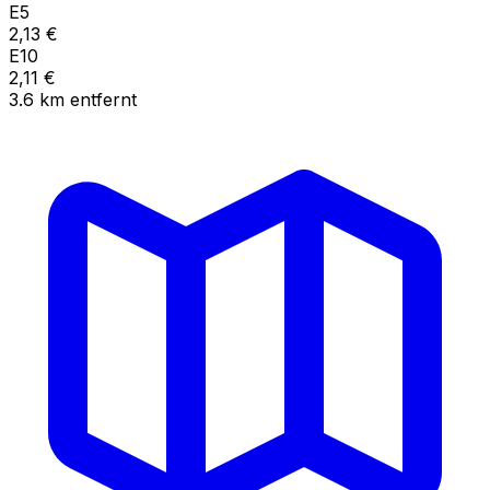
E5
2,13
€
E10
2,11
€
3.6
km
entfernt