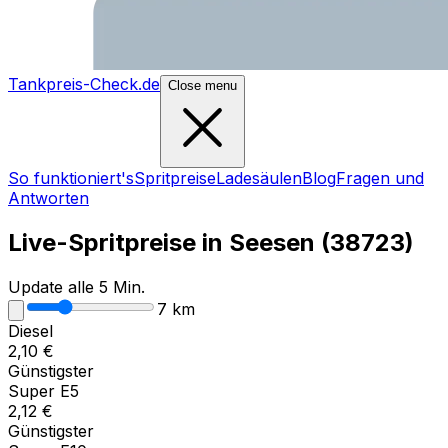
Tankpreis-Check.de
Close menu
So funktioniert's
Spritpreise
Ladesäulen
Blog
Fragen und
Antworten
Live-Spritpreise in
Seesen
(
38723
)
Update alle 5 Min.
7
km
Diesel
2,10
€
Günstigster
Super E5
2,12
€
Günstigster