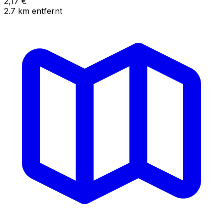
2,17
€
2.7
km
entfernt