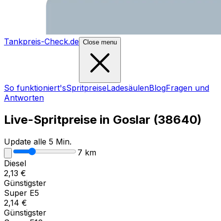
Tankpreis-Check.de
Close menu
So funktioniert's
Spritpreise
Ladesäulen
Blog
Fragen und
Antworten
Live-Spritpreise in
Goslar
(
38640
)
Update alle 5 Min.
7
km
Diesel
2,13
€
Günstigster
Super E5
2,14
€
Günstigster