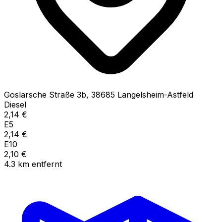
Goslarsche Straße
3b
,
38685
Langelsheim-Astfeld
Diesel
2,14
€
E5
2,14
€
E10
2,10
€
4.3
km
entfernt