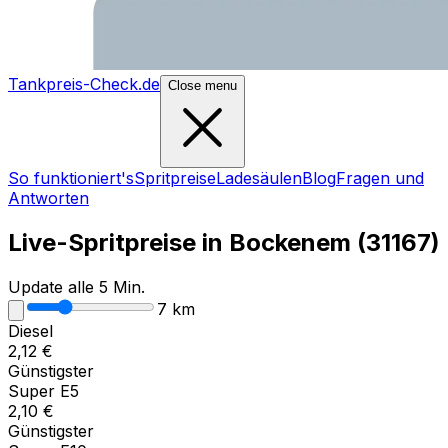
Tankpreis-Check.de
Close menu
So funktioniert's
Spritpreise
Ladesäulen
Blog
Fragen und
Antworten
Live-Spritpreise in
Bockenem
(
31167
)
Update alle 5 Min.
7
km
Diesel
2,12
€
Günstigster
Super E5
2,10
€
Günstigster