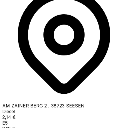
AM ZAINER BERG 2
,
38723
SEESEN
Diesel
2,14
€
E5