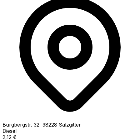
Burgbergstr.
32
,
38228
Salzgitter
Diesel
2,12
€