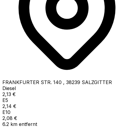
FRANKFURTER STR. 140
,
38239
SALZGITTER
Diesel
2,13
€
E5
2,14
€
E10
2,08
€
6.2
km
entfernt