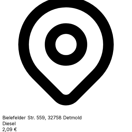
Bielefelder Str.
559
,
32758
Detmold
Diesel
2,09
€