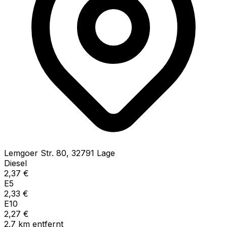
Lemgoer Str.
80
,
32791
Lage
Diesel
2,37
€
E5
2,33
€
E10
2,27
€
2.7
km
entfernt