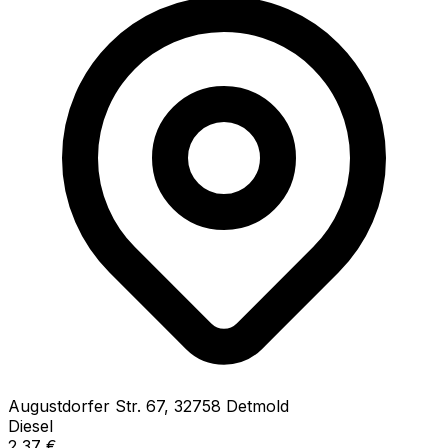
Augustdorfer Str.
67
,
32758
Detmold
Diesel
2,37
€