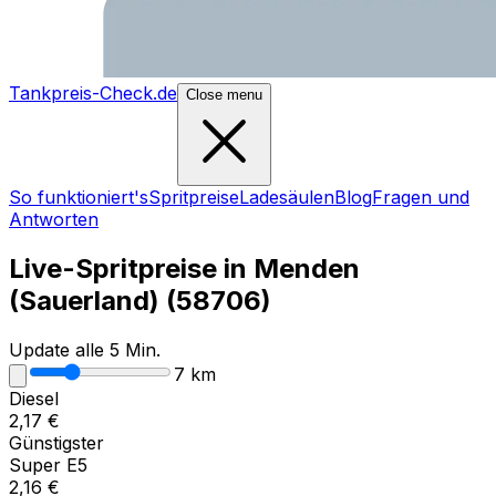
Tankpreis-Check.de
Close menu
So funktioniert's
Spritpreise
Ladesäulen
Blog
Fragen und
Antworten
Live-Spritpreise in
Menden
(Sauerland)
(
58706
)
Update alle 5 Min.
7
km
Diesel
2,17
€
Günstigster
Super E5
2,16
€