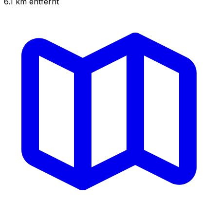
6.1
km
entfernt