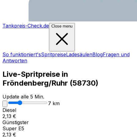
Tankpreis-Check.de
Close menu
So funktioniert's
Spritpreise
Ladesäulen
Blog
Fragen und
Antworten
Live-Spritpreise in
Fröndenberg/Ruhr
(
58730
)
Update alle 5 Min.
7
km
Diesel
2,13
€
Günstigster
Super E5
2,13
€