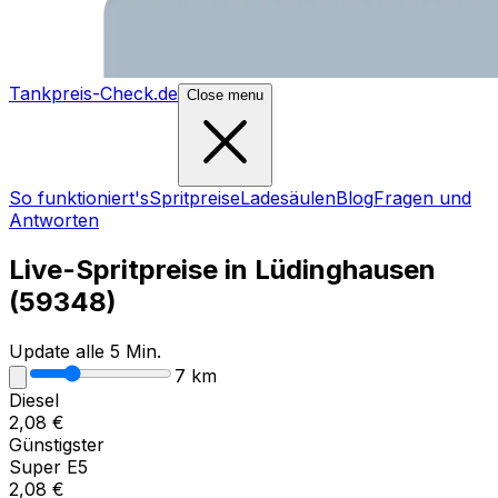
Tankpreis-Check.de
Close menu
So funktioniert's
Spritpreise
Ladesäulen
Blog
Fragen und
Antworten
Live-Spritpreise in
Lüdinghausen
(
59348
)
Update alle 5 Min.
7
km
Diesel
2,08
€
Günstigster
Super E5
2,08
€