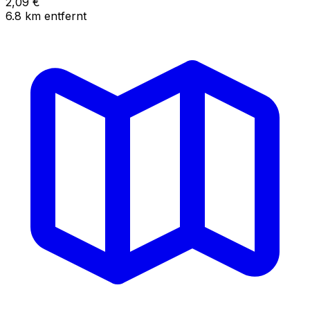
2,09
€
6.8
km
entfernt