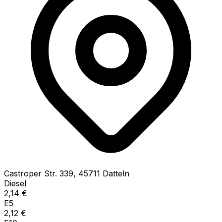
Castroper Str.
339
,
45711
Datteln
Diesel
2,14
€
E5
2,12
€