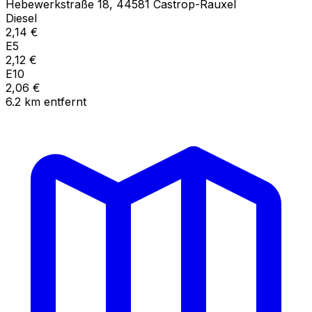
Hebewerkstraße
18
,
44581
Castrop-Rauxel
Diesel
2,14
€
E5
2,12
€
E10
2,06
€
6.2
km
entfernt