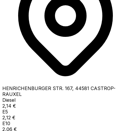
HENRICHENBURGER STR.
167
,
44581
CASTROP-
RAUXEL
Diesel
2,14
€
E5
2,12
€
E10
2,06
€