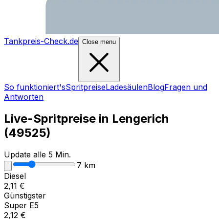
Tankpreis-Check.de
Close menu
So funktioniert's
Spritpreise
Ladesäulen
Blog
Fragen und
Antworten
Live-Spritpreise in
Lengerich
(
49525
)
Update alle 5 Min.
7
km
Diesel
2,11
€
Günstigster
Super E5
2,12
€