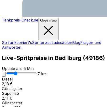
Tankpreis-Check.de
Close menu
So funktioniert's
Spritpreise
Ladesäulen
Blog
Fragen und
Antworten
Live-Spritpreise in
Bad Iburg
(
49186
)
Update alle 5 Min.
7
km
Diesel
2,13
€
Günstigster
Super E5
2,11
€
Günstigster