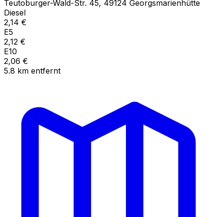
Teutoburger-Wald-Str.
45
,
49124
Georgsmarienhütte
Diesel
2,14
€
E5
2,12
€
E10
2,06
€
5.8
km
entfernt