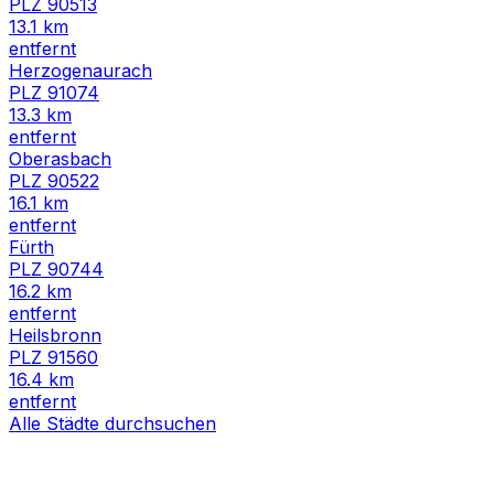
PLZ
90513
13.1
km
entfernt
Herzogenaurach
PLZ
91074
13.3
km
entfernt
Oberasbach
PLZ
90522
16.1
km
entfernt
Fürth
PLZ
90744
16.2
km
entfernt
Heilsbronn
PLZ
91560
16.4
km
entfernt
Alle Städte durchsuchen