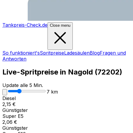
Tankpreis-Check.de
Close menu
So funktioniert's
Spritpreise
Ladesäulen
Blog
Fragen und
Antworten
Live-Spritpreise in
Nagold
(
72202
)
Update alle 5 Min.
7
km
Diesel
2,15
€
Günstigster
Super E5
2,06
€
Günstigster