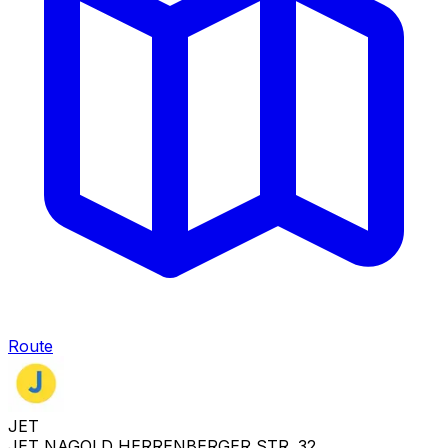
Route
JET
JET NAGOLD HERRENBERGER STR. 32