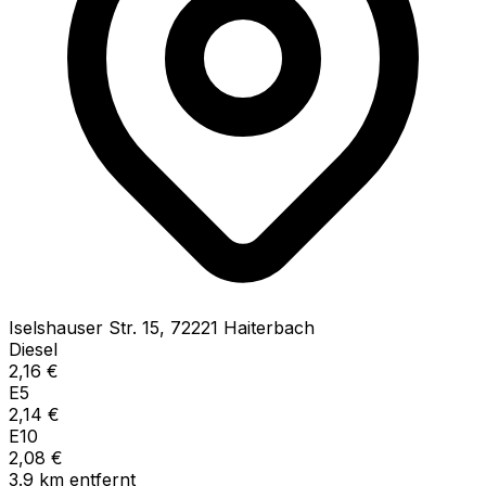
Iselshauser Str.
15
,
72221
Haiterbach
Diesel
2,16
€
E5
2,14
€
E10
2,08
€
3.9
km
entfernt