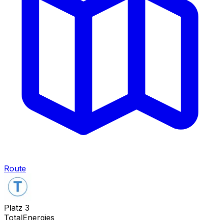
Route
Platz
3
TotalEnergies