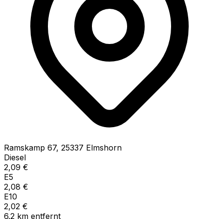
Ramskamp
67
,
25337
Elmshorn
Diesel
2,09
€
E5
2,08
€
E10
2,02
€
6.2
km
entfernt