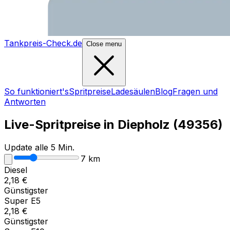
Tankpreis-Check.de
Close menu
So funktioniert's
Spritpreise
Ladesäulen
Blog
Fragen und
Antworten
Live-Spritpreise in
Diepholz
(
49356
)
Update alle 5 Min.
7
km
Diesel
2,18
€
Günstigster
Super E5
2,18
€
Günstigster