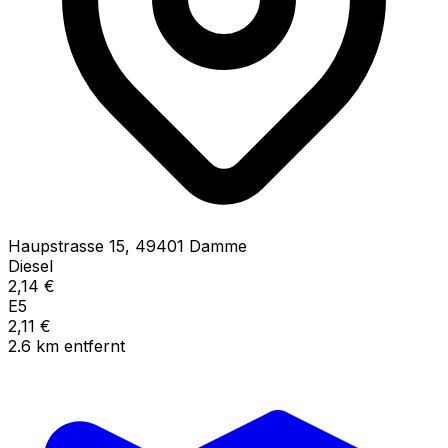
Haupstrasse
15
,
49401
Damme
Diesel
2,14
€
E5
2,11
€
2.6
km
entfernt