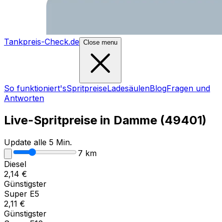
Tankpreis-Check.de
Close menu
So funktioniert's
Spritpreise
Ladesäulen
Blog
Fragen und
Antworten
Live-Spritpreise in
Damme
(
49401
)
Update alle 5 Min.
7
km
Diesel
2,14
€
Günstigster
Super E5
2,11
€
Günstigster