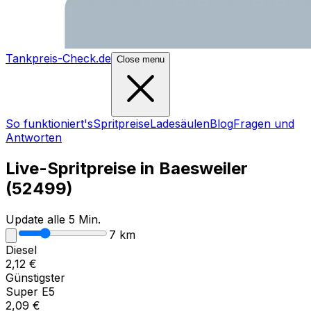
Tankpreis-Check.de
Close menu
So funktioniert's
Spritpreise
Ladesäulen
Blog
Fragen und
Antworten
Live-Spritpreise in
Baesweiler
(
52499
)
Update alle 5 Min.
7
km
Diesel
2,12
€
Günstigster
Super E5
2,09
€