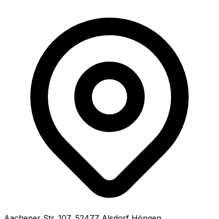
Aachener Str.
107
,
52477
Alsdorf Höngen