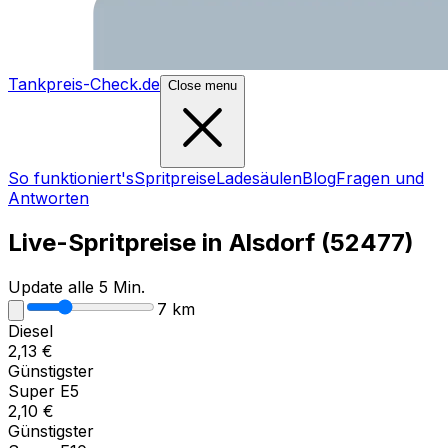
Tankpreis-Check.de
Close menu
So funktioniert's
Spritpreise
Ladesäulen
Blog
Fragen und
Antworten
Live-Spritpreise in
Alsdorf
(
52477
)
Update alle 5 Min.
7
km
Diesel
2,13
€
Günstigster
Super E5
2,10
€
Günstigster