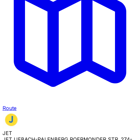
Route
JET
JET UEBACH-PALENBERG ROERMONDER STR. 274-