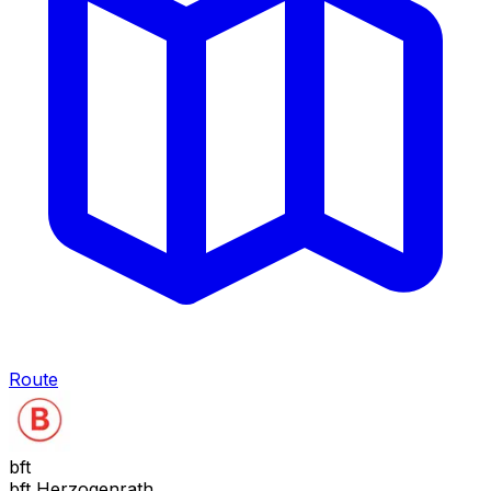
Route
bft
bft Herzogenrath