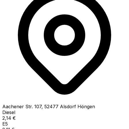
Aachener Str.
107
,
52477
Alsdorf Höngen
Diesel
2,14
€
E5