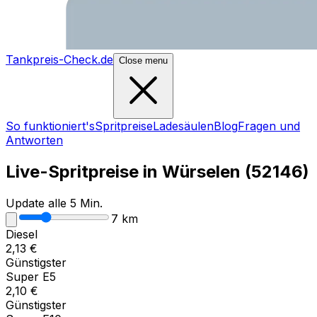
Tankpreis-Check.de
Close menu
So funktioniert's
Spritpreise
Ladesäulen
Blog
Fragen und
Antworten
Live-Spritpreise in
Würselen
(
52146
)
Update alle 5 Min.
7
km
Diesel
2,13
€
Günstigster
Super E5
2,10
€
Günstigster