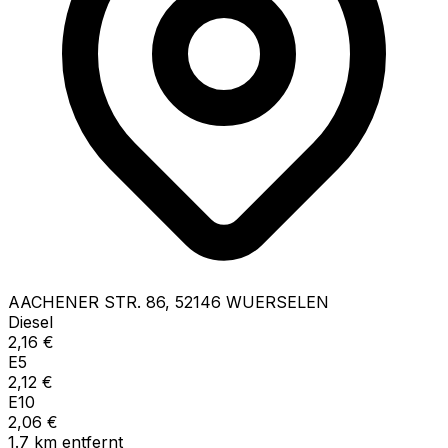
AACHENER STR.
86
,
52146
WUERSELEN
Diesel
2,16
€
E5
2,12
€
E10
2,06
€
1.7
km
entfernt