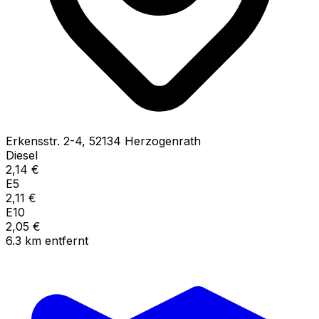
Erkensstr.
2-4
,
52134
Herzogenrath
Diesel
2,14
€
E5
2,11
€
E10
2,05
€
6.3
km
entfernt