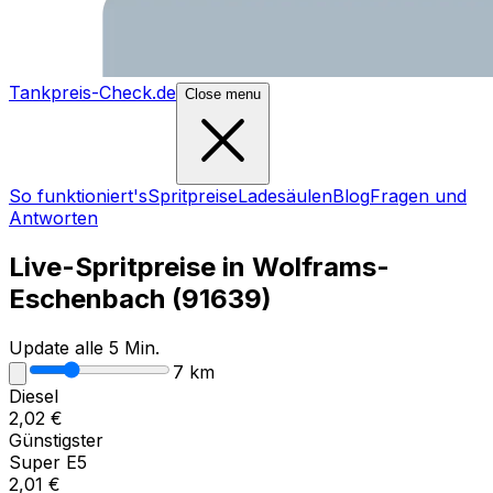
Tankpreis-Check.de
Close menu
So funktioniert's
Spritpreise
Ladesäulen
Blog
Fragen und
Antworten
Live-Spritpreise in
Wolframs-
Eschenbach
(
91639
)
Update alle 5 Min.
7
km
Diesel
2,02
€
Günstigster
Super E5
2,01
€