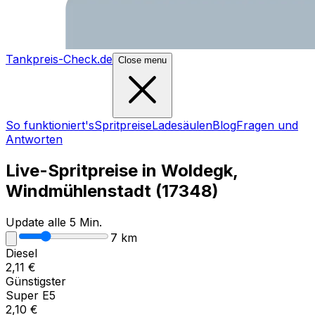
Tankpreis-Check.de
Close menu
So funktioniert's
Spritpreise
Ladesäulen
Blog
Fragen und
Antworten
Live-Spritpreise in
Woldegk,
Windmühlenstadt
(
17348
)
Update alle 5 Min.
7
km
Diesel
2,11
€
Günstigster
Super E5
2,10
€