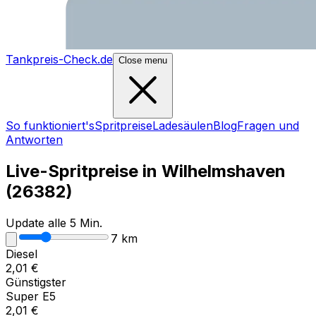
Tankpreis-Check.de
Close menu
So funktioniert's
Spritpreise
Ladesäulen
Blog
Fragen und
Antworten
Live-Spritpreise in
Wilhelmshaven
(
26382
)
Update alle 5 Min.
7
km
Diesel
2,01
€
Günstigster
Super E5
2,01
€