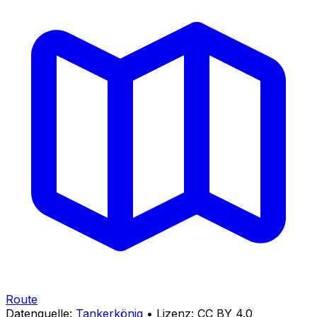
Route
Datenquelle:
Tankerkönig
• Lizenz: CC BY 4.0