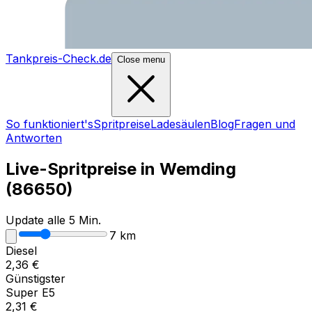
Tankpreis-Check.de
Close menu
So funktioniert's
Spritpreise
Ladesäulen
Blog
Fragen und
Antworten
Live-Spritpreise in
Wemding
(
86650
)
Update alle 5 Min.
7
km
Diesel
2,36
€
Günstigster
Super E5
2,31
€