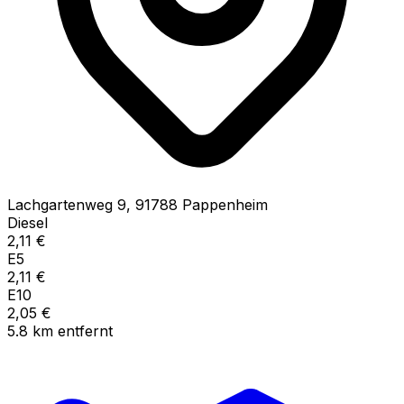
Lachgartenweg
9
,
91788
Pappenheim
Diesel
2,11
€
E5
2,11
€
E10
2,05
€
5.8
km
entfernt