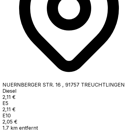
NUERNBERGER STR. 16
,
91757
TREUCHTLINGEN
Diesel
2,11
€
E5
2,11
€
E10
2,05
€
1.7
km
entfernt