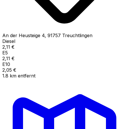
An der Heusteige
4
,
91757
Treuchtlingen
Diesel
2,11
€
E5
2,11
€
E10
2,05
€
1.8
km
entfernt