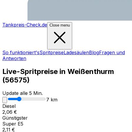
Tankpreis-Check.de
Close menu
So funktioniert's
Spritpreise
Ladesäulen
Blog
Fragen und
Antworten
Live-Spritpreise in
Weißenthurm
(
56575
)
Update alle 5 Min.
7
km
Diesel
2,06
€
Günstigster
Super E5
2,11
€