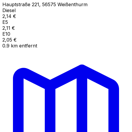
Hauptstraße
221
,
56575
Weißenthurm
Diesel
2,14
€
E5
2,11
€
E10
2,05
€
0.9
km
entfernt