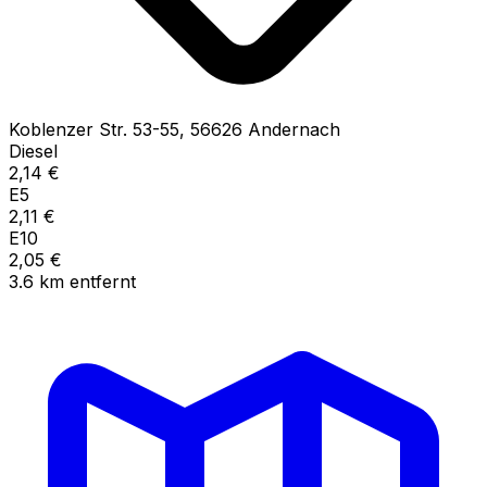
Koblenzer Str.
53-55
,
56626
Andernach
Diesel
2,14
€
E5
2,11
€
E10
2,05
€
3.6
km
entfernt