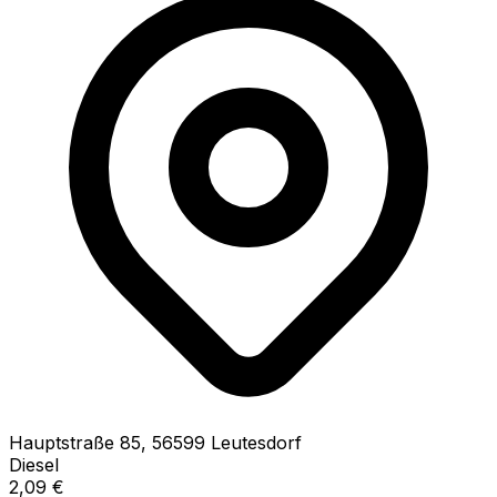
Hauptstraße
85
,
56599
Leutesdorf
Diesel
2,09
€