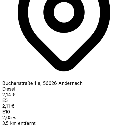
Buchenstraße
1 a
,
56626
Andernach
Diesel
2,14
€
E5
2,11
€
E10
2,05
€
3.5
km
entfernt