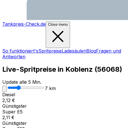
Tankpreis-Check.de
Close menu
So funktioniert's
Spritpreise
Ladesäulen
Blog
Fragen und
Antworten
Live-Spritpreise in
Koblenz
(
56068
)
Update alle 5 Min.
7
km
Diesel
2,12
€
Günstigster
Super E5
2,11
€
Günstigster