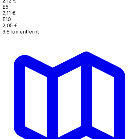
2,12
€
E5
2,11
€
E10
2,05
€
3.6
km
entfernt