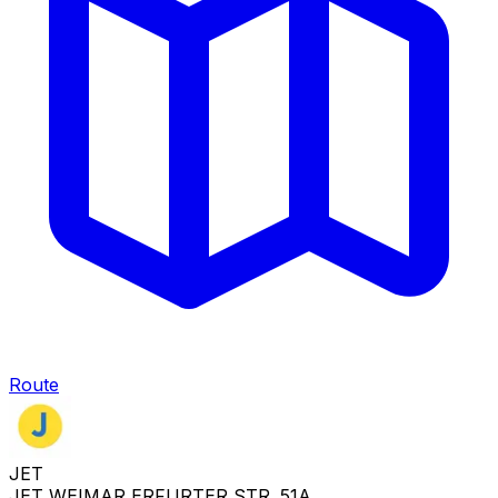
Route
JET
JET WEIMAR ERFURTER STR. 51A