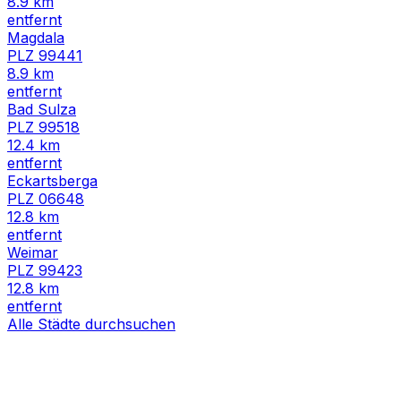
8.9
km
entfernt
Magdala
PLZ
99441
8.9
km
entfernt
Bad Sulza
PLZ
99518
12.4
km
entfernt
Eckartsberga
PLZ
06648
12.8
km
entfernt
Weimar
PLZ
99423
12.8
km
entfernt
Alle Städte durchsuchen