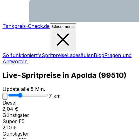
Tankpreis-Check.de
Close menu
So funktioniert's
Spritpreise
Ladesäulen
Blog
Fragen und
Antworten
Live-Spritpreise in
Apolda
(
99510
)
Update alle 5 Min.
7
km
Diesel
2,04
€
Günstigster
Super E5
2,10
€
Günstigster