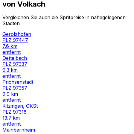
von
Volkach
Vergleichen Sie auch die Spritpreise in nahegelegenen
Städten
Gerolzhofen
PLZ
97447
7.6
km
entfernt
Dettelbach
PLZ
97337
9.3
km
entfernt
Prichsenstadt
PLZ
97357
9.9
km
entfernt
Kitzingen, GKSt
PLZ
97318
13.7
km
entfernt
Mainbernheim