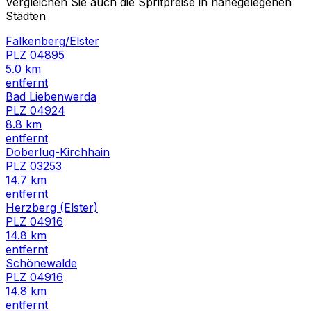
Vergleichen Sie auch die Spritpreise in nahegelegenen
Städten
Falkenberg/Elster
PLZ
04895
5.0
km
entfernt
Bad Liebenwerda
PLZ
04924
8.8
km
entfernt
Doberlug-Kirchhain
PLZ
03253
14.7
km
entfernt
Herzberg (Elster)
PLZ
04916
14.8
km
entfernt
Schönewalde
PLZ
04916
14.8
km
entfernt