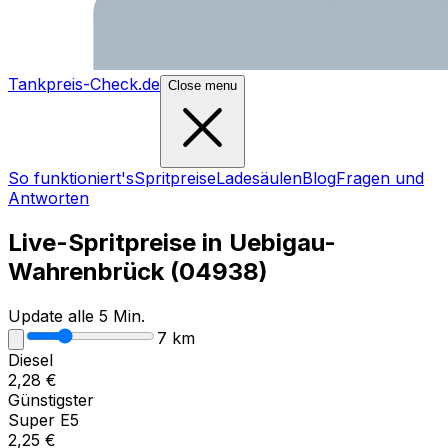
Tankpreis-Check.de
Close menu
So funktioniert's
Spritpreise
Ladesäulen
Blog
Fragen und
Antworten
Live-Spritpreise in
Uebigau-
Wahrenbrück
(
04938
)
Update alle 5 Min.
7
km
Diesel
2,28
€
Günstigster
Super E5
2,25
€