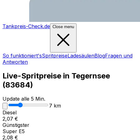
Tankpreis-Check.de
Close menu
So funktioniert's
Spritpreise
Ladesäulen
Blog
Fragen und
Antworten
Live-Spritpreise in
Tegernsee
(
83684
)
Update alle 5 Min.
7
km
Diesel
2,07
€
Günstigster
Super E5
2,08
€