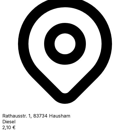
Rathausstr.
1
,
83734
Hausham
Diesel
2,10
€