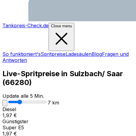
Tankpreis-Check.de
Close menu
So funktioniert's
Spritpreise
Ladesäulen
Blog
Fragen und
Antworten
Live-Spritpreise in
Sulzbach/ Saar
(
66280
)
Update alle 5 Min.
7
km
Diesel
1,97
€
Günstigster
Super E5
1,97
€