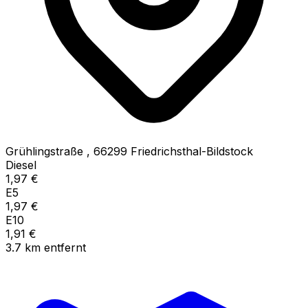
Grühlingstraße
,
66299
Friedrichsthal-Bildstock
Diesel
1,97
€
E5
1,97
€
E10
1,91
€
3.7
km
entfernt