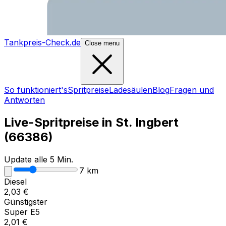
Tankpreis-Check.de
Close menu
So funktioniert's
Spritpreise
Ladesäulen
Blog
Fragen und
Antworten
Live-Spritpreise in
St. Ingbert
(
66386
)
Update alle 5 Min.
7
km
Diesel
2,03
€
Günstigster
Super E5
2,01
€