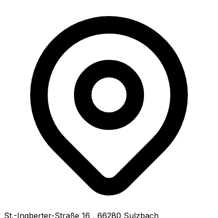
St.-Ingberter-Straße 16
,
66280
Sulzbach