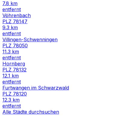
7.8
km
entfernt
Vöhrenbach
PLZ
78147
9.3
km
entfernt
Villingen-Schwenningen
PLZ
78050
11.3
km
entfernt
Hornberg
PLZ
78132
12.1
km
entfernt
Furtwangen im Schwarzwald
PLZ
78120
12.3
km
entfernt
Alle Städte durchsuchen