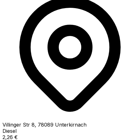
Villinger Str
8
,
78089
Unterkirnach
Diesel
2,26
€