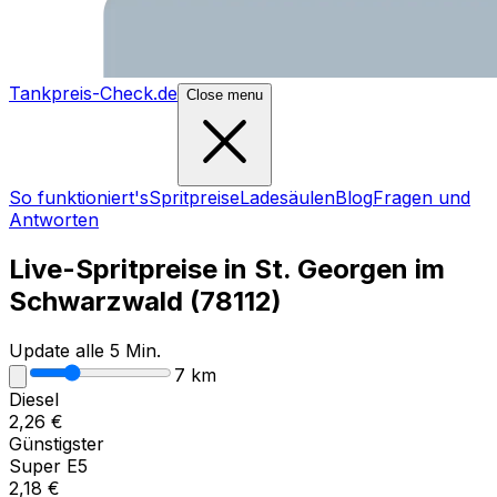
Tankpreis-Check.de
Close menu
So funktioniert's
Spritpreise
Ladesäulen
Blog
Fragen und
Antworten
Live-Spritpreise in
St. Georgen im
Schwarzwald
(
78112
)
Update alle 5 Min.
7
km
Diesel
2,26
€
Günstigster
Super E5
2,18
€