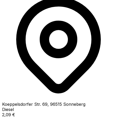
Koeppelsdorfer Str.
69
,
96515
Sonneberg
Diesel
2,09
€