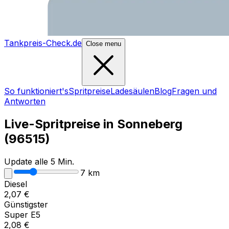
Tankpreis-Check.de
Close menu
So funktioniert's
Spritpreise
Ladesäulen
Blog
Fragen und
Antworten
Live-Spritpreise in
Sonneberg
(
96515
)
Update alle 5 Min.
7
km
Diesel
2,07
€
Günstigster
Super E5
2,08
€