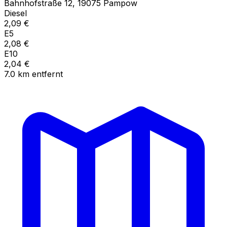
Bahnhofstraße
12
,
19075
Pampow
Diesel
2,09
€
E5
2,08
€
E10
2,04
€
7.0
km
entfernt