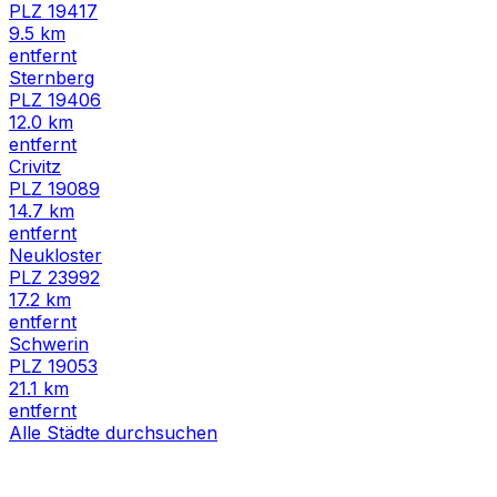
PLZ
19417
9.5
km
entfernt
Sternberg
PLZ
19406
12.0
km
entfernt
Crivitz
PLZ
19089
14.7
km
entfernt
Neukloster
PLZ
23992
17.2
km
entfernt
Schwerin
PLZ
19053
21.1
km
entfernt
Alle Städte durchsuchen