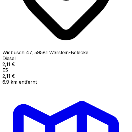
Wiebusch
47
,
59581
Warstein-Belecke
Diesel
2,11
€
E5
2,11
€
6.9
km
entfernt