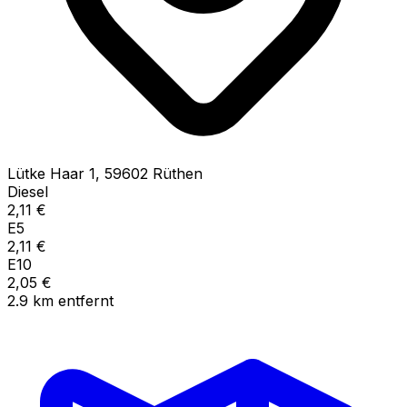
Lütke Haar
1
,
59602
Rüthen
Diesel
2,11
€
E5
2,11
€
E10
2,05
€
2.9
km
entfernt