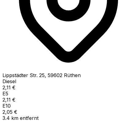
Lippstädter Str.
25
,
59602
Rüthen
Diesel
2,11
€
E5
2,11
€
E10
2,05
€
3.4
km
entfernt