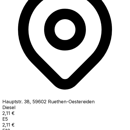
Hauptstr.
38
,
59602
Ruethen-Oestereiden
Diesel
2,11
€
E5
2,11
€