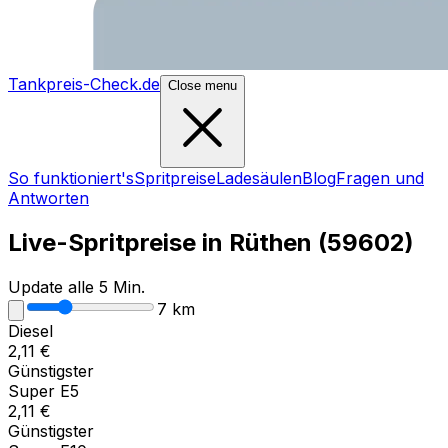
Tankpreis-Check.de
Close menu
So funktioniert's
Spritpreise
Ladesäulen
Blog
Fragen und
Antworten
Live-Spritpreise in
Rüthen
(
59602
)
Update alle 5 Min.
7
km
Diesel
2,11
€
Günstigster
Super E5
2,11
€
Günstigster