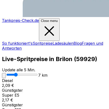
Tankpreis-Check.de
Close menu
So funktioniert's
Spritpreise
Ladesäulen
Blog
Fragen und
Antworten
Live-Spritpreise in
Brilon
(
59929
)
Update alle 5 Min.
7
km
Diesel
2,09
€
Günstigster
Super E5
2,17
€
Günstigster