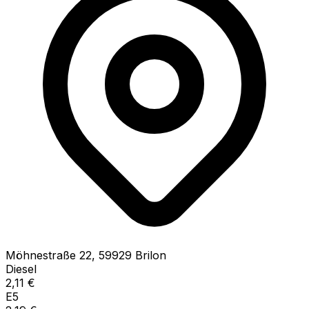
Möhnestraße
22
,
59929
Brilon
Diesel
2,11
€
E5