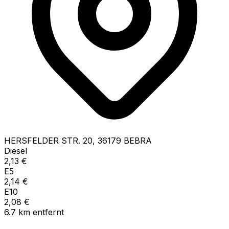
HERSFELDER STR.
20
,
36179
BEBRA
Diesel
2,13
€
E5
2,14
€
E10
2,08
€
6.7
km
entfernt