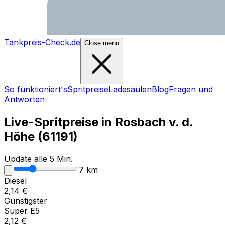
Tankpreis-Check.de
Close menu
So funktioniert's
Spritpreise
Ladesäulen
Blog
Fragen und
Antworten
Live-Spritpreise in
Rosbach v. d.
Höhe
(
61191
)
Update alle 5 Min.
7
km
Diesel
2,14
€
Günstigster
Super E5
2,12
€