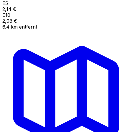
E5
2,14
€
E10
2,08
€
6.4
km
entfernt