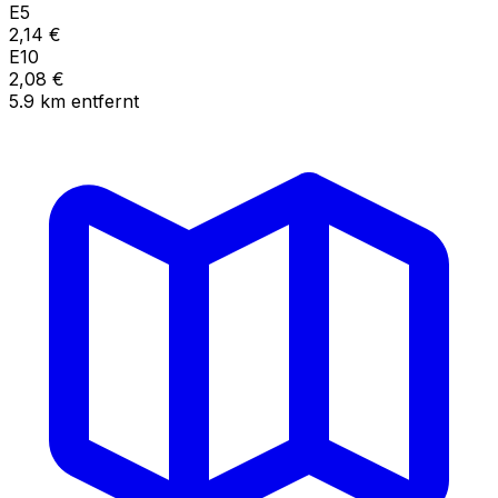
E5
2,14
€
E10
2,08
€
5.9
km
entfernt