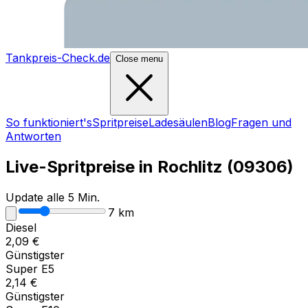
Tankpreis-Check.de
Close menu
So funktioniert's
Spritpreise
Ladesäulen
Blog
Fragen und
Antworten
Live-Spritpreise in
Rochlitz
(
09306
)
Update alle 5 Min.
7
km
Diesel
2,09
€
Günstigster
Super E5
2,14
€
Günstigster